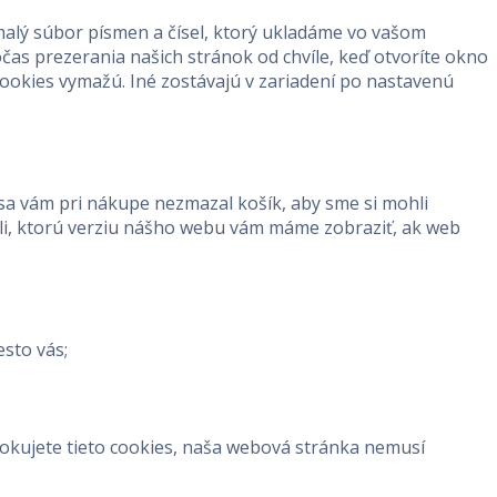
malý súbor písmen a čísel, ktorý ukladáme vo vašom
as prezerania našich stránok od chvíle, keď otvoríte okno
cookies vymažú. Iné zostávajú v zariadení po nastavenú
 sa vám pri nákupe nezmazal košík, aby sme si mohli
ili, ktorú verziu nášho webu vám máme zobraziť, ak web
sto vás;
lokujete tieto cookies, naša webová stránka nemusí