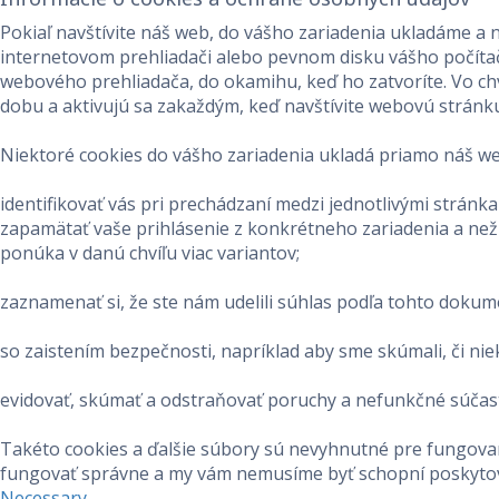
Pokiaľ navštívite náš web, do vášho zariadenia ukladáme a 
internetovom prehliadači alebo pevnom disku vášho počítača
webového prehliadača, do okamihu, keď ho zatvoríte. Vo chví
dobu a aktivujú sa zakaždým, keď navštívite webovú stránku
Niektoré cookies do vášho zariadenia ukladá priamo náš w
identifikovať vás pri prechádzaní medzi jednotlivými strán
zapamätať vaše prihlásenie z konkrétneho zariadenia a neži
ponúka v danú chvíľu viac variantov;
zaznamenať si, že ste nám udelili súhlas podľa tohto dokum
so zaistením bezpečnosti, napríklad aby sme skúmali, či ni
evidovať, skúmať a odstraňovať poruchy a nefunkčné súčas
Takéto cookies a ďalšie súbory sú nevyhnutné pre fungovan
fungovať správne a my vám nemusíme byť schopní poskytov
Necessary