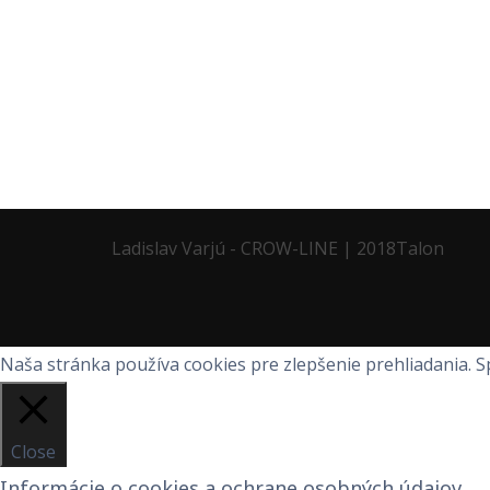
Ladislav Varjú - CROW-LINE
|
2018
Talon
Naša stránka používa cookies pre zlepšenie prehliadania. 
Close
Informácie o cookies a ochrane osobných údajov