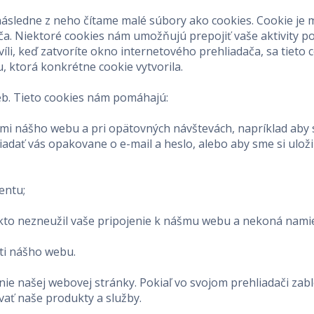
následne z neho čítame malé súbory ako cookies. Cookie je 
. Niektoré cookies nám umožňujú prepojiť vaše aktivity poč
li, keď zatvoríte okno internetového prehliadača, sa tieto 
, ktorá konkrétne cookie vytvorila.
eb. Tieto cookies nám pomáhajú:
kami nášho webu a pri opätovných návštevách, napríklad aby
adať vás opakovane o e-mail a heslo, alebo aby sme si ulož
entu;
ekto nezneužil vaše pripojenie k nášmu webu a nekoná namie
ti nášho webu.
ie našej webovej stránky. Pokiaľ vo svojom prehliadači zab
ať naše produkty a služby.