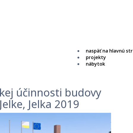
naspäť na hlavnú st
projekty
nábytok
kej účinnosti budovy
elke, Jelka 2019