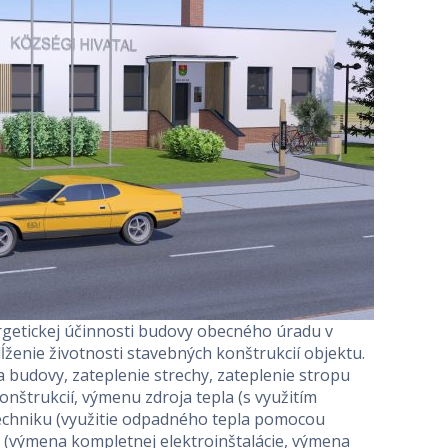
rgetickej účinnosti budovy obecného úradu v
ĺženie životnosti stavebných konštrukcií objektu.
a budovy, zateplenie strechy, zateplenie stropu
nštrukcií, výmenu zdroja tepla (s využitím
techniku (využitie odpadného tepla pomocou
iu (výmena kompletnej elektroinštalácie, výmena