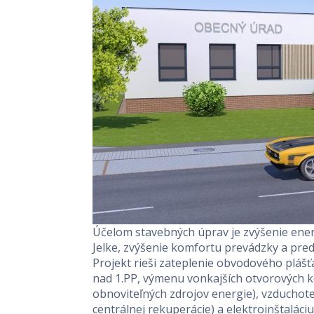
Účelom stavebných úprav je zvýšenie ene
Jelke, zvýšenie komfortu prevádzky a pred
Projekt rieši zateplenie obvodového plášť
nad 1.PP, výmenu vonkajších otvorových ko
obnoviteľných zdrojov energie), vzducho
centrálnej rekuperácie) a elektroinštalác